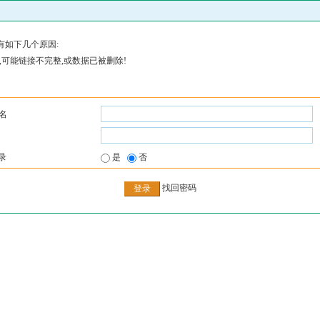
有如下几个原因:
,可能链接不完整,或数据已被删除!
名
录
是
否
找回密码