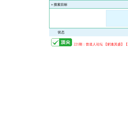
»
搜索目标
状态
221期：曾道人论坛 【躬逢其盛】