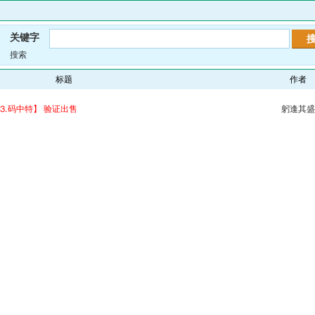
关键字
搜索
标题
作者
【⒊码中特】 验证出售
躬逢其盛