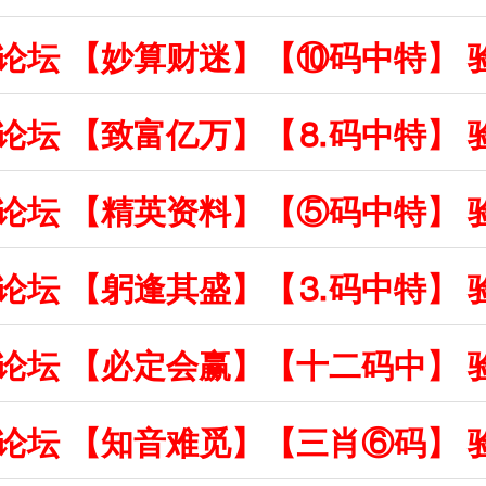
人论坛 【妙算财迷】【⑩码中特】 
人论坛 【致富亿万】【⒏码中特】 
人论坛 【精英资料】【⑤码中特】 
人论坛 【躬逢其盛】【⒊码中特】 
人论坛 【必定会赢】【十二码中】 
人论坛 【知音难觅】【三肖⑥码】 