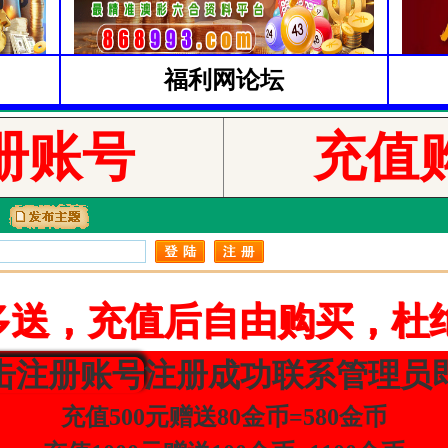
福利网论坛
册账号
充值
由购买，杜绝二次收费！出售
击注册账号
注册成功联系管理员即
充值500元赠送80金币=580金币