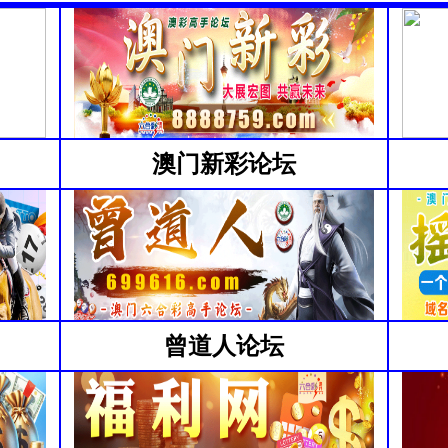
澳门新彩论坛
曾道人论坛