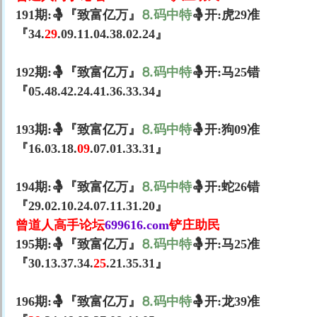
191期:🤱『致富亿万』
⒏码中特
🤱开:虎29准
『34.
29
.09.11.04.38.02.24』
192期:🤱『致富亿万』
⒏码中特
🤱开:马25错
『05.48.42.24.41.36.33.34』
193期:🤱『致富亿万』
⒏码中特
🤱开:狗09准
『16.03.18.
09
.07.01.33.31』
194期:🤱『致富亿万』
⒏码中特
🤱开:蛇26错
『29.02.10.24.07.11.31.20』
曾道人高手论坛
699616.com
铲庄助民
195期:🤱『致富亿万』
⒏码中特
🤱开:马25准
『30.13.37.34.
25
.21.35.31』
196期:🤱『致富亿万』
⒏码中特
🤱开:龙39准