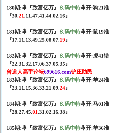
180期:🤱『致富亿万』
⒏码中特
🤱开:狗21准
『30.
21
.11.47.41.44.02.16』
181期:🤱『致富亿万』
⒏码中特
🤱开:鼠19准
『17.11.13.49.25.08.07.
19
』
182期:🤱『致富亿万』
⒏码中特
🤱开:虎41错
『22.31.32.17.06.37.05.35』
曾道人高手论坛
699616.com
铲庄助民
183期:🤱『致富亿万』
⒏码中特
🤱开:羊24准
『23.11.15.36.33.21.09.
24
』
184期:🤱『致富亿万』
⒏码中特
🤱开:马01准
『28.27.45.
01
.31.02.16.38』
185期:🤱『致富亿万』
⒏码中特
🤱开:羊36准