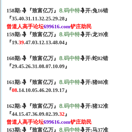
158期:🤱『致富亿万』
⒏码中特
🤱开:兔16错
『35.40.31.11.32.25.29.28』
曾道人高手论坛
699616.com
铲庄助民
159期:🤱『致富亿万』
⒏码中特
🤱开:龙39准
『19.
39
.47.03.12.13.48.04』
160期:🤱『致富亿万』
⒏码中特
🤱开:蛇02错
『29.45.26.31.08.07.10.09』
161期:🤱『致富亿万』
⒏码中特
🤱开:猪08准
『
08
.14.10.05.46.20.19.17』
162期:🤱『致富亿万』
⒏码中特
🤱开:猪32准
『44.15.47.36.09.02.39.
32
』
曾道人高手论坛
699616.com
铲庄助民
163期:🤱『致富亿万』
⒏码中特
🤱开:马37准