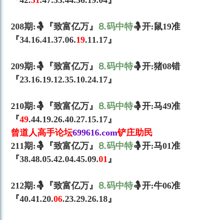
『42.
31
.47.33.44.36.19.04』
208期:🤱『致富亿万』
⒏码中特
🤱开:鼠19准
『34.16.41.37.06.
19
.11.17』
209期:🤱『致富亿万』
⒏码中特
🤱开:猪08错
『23.16.19.12.35.10.24.17』
210期:🤱『致富亿万』
⒏码中特
🤱开:马49准
『
49
.44.19.26.40.27.15.17』
曾道人高手论坛
699616.com
铲庄助民
211期:🤱『致富亿万』
⒏码中特
🤱开:马01准
『38.48.05.42.04.45.09.
01
』
212期:🤱『致富亿万』
⒏码中特
🤱开:牛06准
『40.41.20.
06
.23.29.26.18』