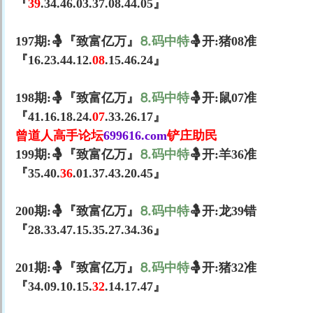
『
39
.34.46.03.37.08.44.05』
197期:🤱『致富亿万』
⒏码中特
🤱开:猪08准
『16.23.44.12.
08
.15.46.24』
198期:🤱『致富亿万』
⒏码中特
🤱开:鼠07准
『41.16.18.24.
07
.33.26.17』
曾道人高手论坛
699616.com
铲庄助民
199期:🤱『致富亿万』
⒏码中特
🤱开:羊36准
『35.40.
36
.01.37.43.20.45』
200期:🤱『致富亿万』
⒏码中特
🤱开:龙39错
『28.33.47.15.35.27.34.36』
201期:🤱『致富亿万』
⒏码中特
🤱开:猪32准
『34.09.10.15.
32
.14.17.47』