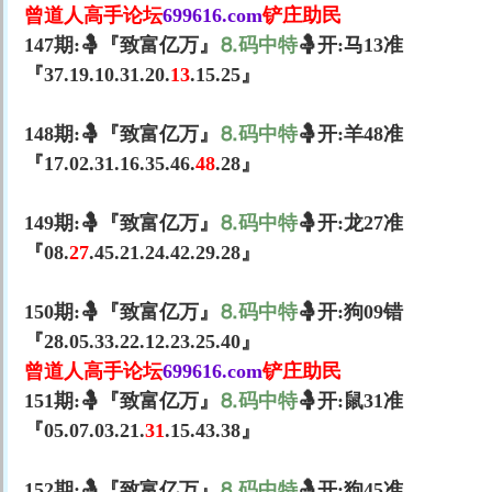
曾道人高手论坛
699616.com
铲庄助民
147期:🤱『致富亿万』
⒏码中特
🤱开:马13准
『37.19.10.31.20.
13
.15.25』
148期:🤱『致富亿万』
⒏码中特
🤱开:羊48准
『17.02.31.16.35.46.
48
.28』
149期:🤱『致富亿万』
⒏码中特
🤱开:龙27准
『08.
27
.45.21.24.42.29.28』
150期:🤱『致富亿万』
⒏码中特
🤱开:狗09错
『28.05.33.22.12.23.25.40』
曾道人高手论坛
699616.com
铲庄助民
151期:🤱『致富亿万』
⒏码中特
🤱开:鼠31准
『05.07.03.21.
31
.15.43.38』
152期:🤱『致富亿万』
⒏码中特
🤱开:狗45准