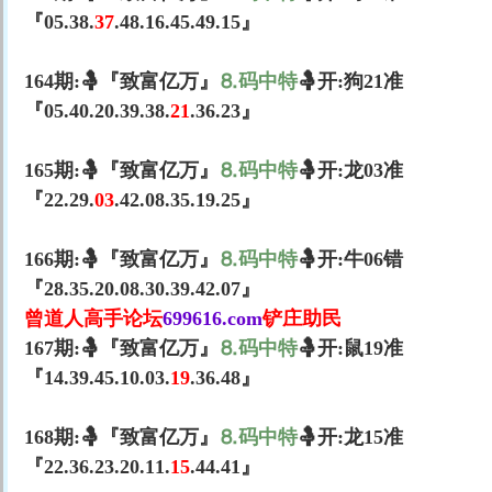
『05.38.
37
.48.16.45.49.15』
164期:🤱『致富亿万』
⒏码中特
🤱开:狗21准
『05.40.20.39.38.
21
.36.23』
165期:🤱『致富亿万』
⒏码中特
🤱开:龙03准
『22.29.
03
.42.08.35.19.25』
166期:🤱『致富亿万』
⒏码中特
🤱开:牛06错
『28.35.20.08.30.39.42.07』
曾道人高手论坛
699616.com
铲庄助民
167期:🤱『致富亿万』
⒏码中特
🤱开:鼠19准
『14.39.45.10.03.
19
.36.48』
168期:🤱『致富亿万』
⒏码中特
🤱开:龙15准
『22.36.23.20.11.
15
.44.41』