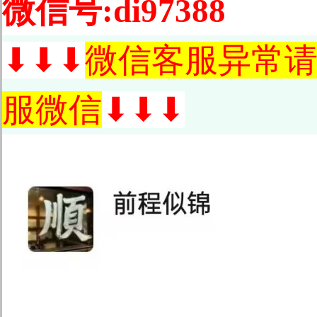
微信号:di97388
⬇⬇⬇
微信客服异常
服微信
⬇⬇⬇