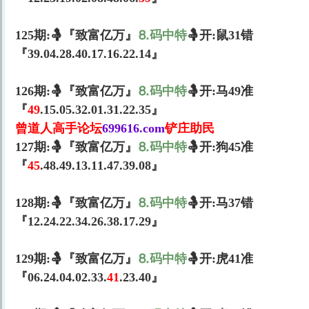
125期:🤱『致富亿万』
⒏码中特
🤱开:鼠31错
『39.04.28.40.17.16.22.14』
126期:🤱『致富亿万』
⒏码中特
🤱开:马49准
『
49
.15.05.32.01.31.22.35』
曾道人高手论坛
699616.com
铲庄助民
127期:🤱『致富亿万』
⒏码中特
🤱开:狗45准
『
45
.48.49.13.11.47.39.08』
128期:🤱『致富亿万』
⒏码中特
🤱开:马37错
『12.24.22.34.26.38.17.29』
129期:🤱『致富亿万』
⒏码中特
🤱开:虎41准
『06.24.04.02.33.
41
.23.40』